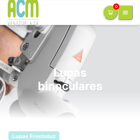
0
Lupas
binoculares
Lupas Frontoluz