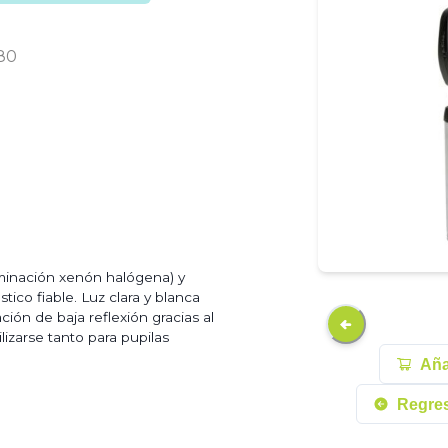
80
minación xenón halógena) y
tico fiable. Luz clara y blanca
ión de baja reflexión gracias al
lizarse tanto para pupilas
Añad
Regres