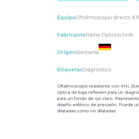
Equipo
Oftalmoscopio directo K1
Fabricante
Heine Optotechnik
Origen
Alemania
Etiquetas
Diagnóstico
Oftalmoscopio resistente con XHL (ilu
óptica de baja reflexión para un diagnós
para un fondo de ojo claro. Representac
diseño esférico de precisión. Puede uti
dilatadas como no dilatadas.