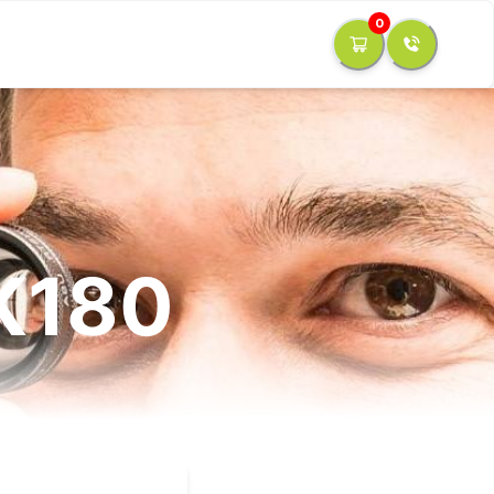
0
 K180