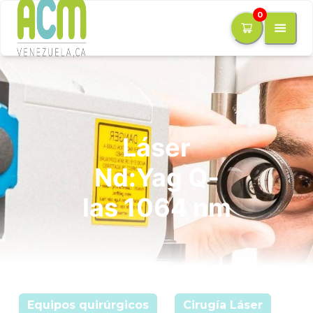
0
Láser
Nd:Yag Q-
las 1064 nm
Equipos quirúrgicos
Cirugía Láser