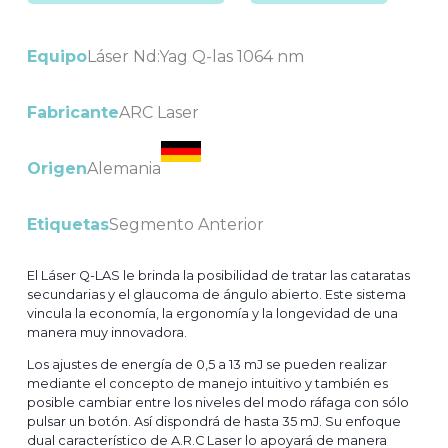
Equipo
Láser Nd:Yag Q-las 1064 nm
Fabricante
ARC Laser
Origen
Alemania
Etiquetas
Segmento Anterior
El Láser Q-LAS le brinda la posibilidad de tratar las cataratas
secundarias y el glaucoma de ángulo abierto. Este sistema
vincula la economía, la ergonomía y la longevidad de una
manera muy innovadora.
Los ajustes de energía de 0,5 a 13 mJ se pueden realizar
mediante el concepto de manejo intuitivo y también es
posible cambiar entre los niveles del modo ráfaga con sólo
pulsar un botón. Así dispondrá de hasta 35 mJ. Su enfoque
dual característico de A.R.C Laser lo apoyará de manera