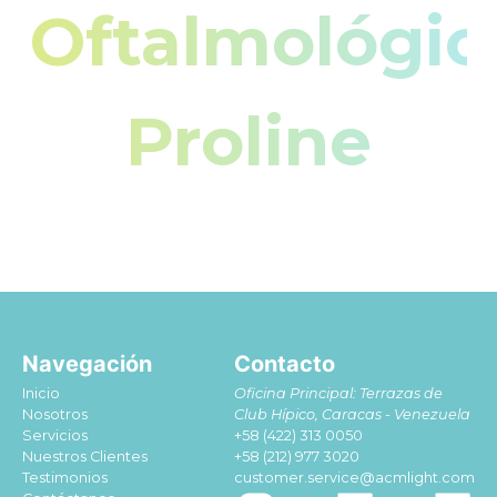
Oftalmológic
Proline
Navegación
Contacto
Inicio
Oficina Principal: Terrazas de
Nosotros
Club Hípico, Caracas - Venezuela
Servicios
+58 (422) 313 0050
Nuestros Clientes
+58 (212) 977 3020
Testimonios
customer.service@acmlight.com