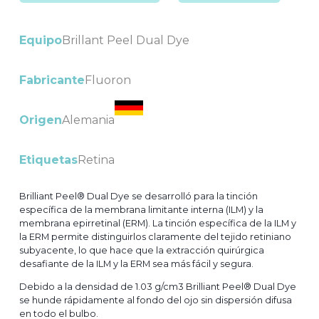
Equipo
Brillant Peel Dual Dye
Fabricante
Fluoron
Origen
Alemania
Etiquetas
Retina
Brilliant Peel® Dual Dye se desarrolló para la tinción
específica de la membrana limitante interna (ILM) y la
membrana epirretinal (ERM). La tinción específica de la ILM y
la ERM permite distinguirlos claramente del tejido retiniano
subyacente, lo que hace que la extracción quirúrgica
desafiante de la ILM y la ERM sea más fácil y segura.
Debido a la densidad de 1.03 g/cm3 Brilliant Peel® Dual Dye
se hunde rápidamente al fondo del ojo sin dispersión difusa
en todo el bulbo.