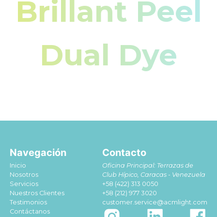
Brillant Peel
Dual Dye
Navegación
Contacto
Inicio
Oficina Principal: Terrazas de
Nosotros
Club Hípico, Caracas - Venezuela
Servicios
+58 (422) 313 0050
Nuestros Clientes
+58 (212) 977 3020
Testimonios
customer.service@acmlight.com
Contáctanos