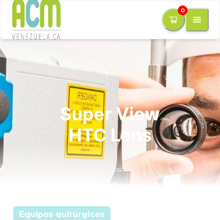
0
Super View
HTC Lens
Equipos quirúrgicos