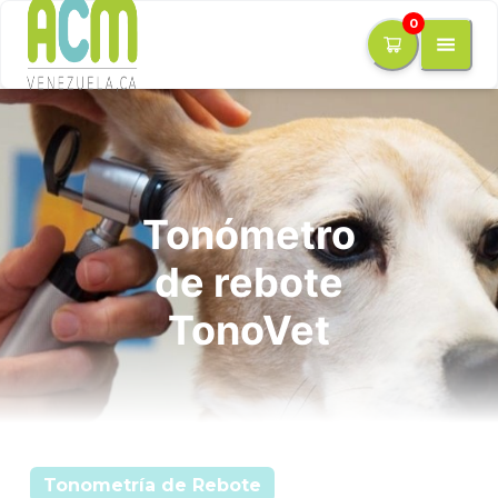
0
Tonómetro
de rebote
TonoVet
Tonometría de Rebote